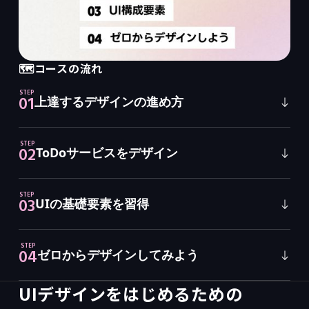
🗺️
コースの流れ
STEP
01
上達するデザインの進め方
STEP
02
ToDoサービスをデザイン
STEP
03
UIの基礎要素を習得
STEP
04
ゼロからデザインしてみよう
UIデザインをはじめるための