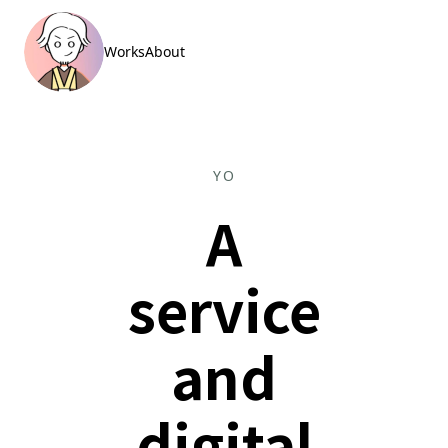
Works
About
YO
A
service
and
digital