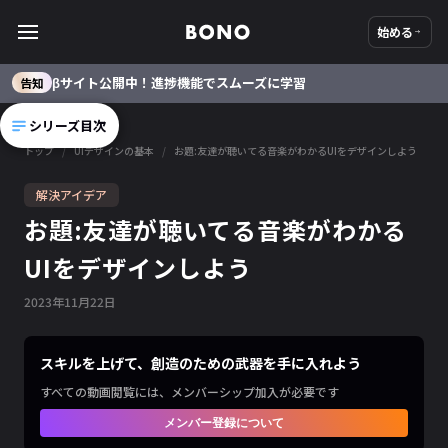
始める
βサイト公開中！進捗機能でスムーズに学習
告知
シリーズ目次
トップ
/
UIデザインの基本
/
お題:友達が聴いてる音楽がわかるUIをデザインしよう
解決アイデア
お題:友達が聴いてる音楽がわかる
UIをデザインしよう
2023
年
11
月
22
日
スキルを上げて、創造のための武器を手に入れよう
すべての動画閲覧には、メンバーシップ加入が必要です
メンバー登録について