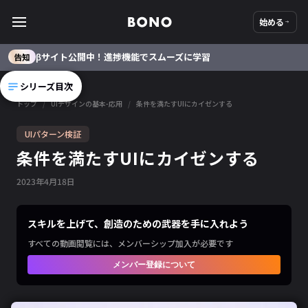
始める
βサイト公開中！進捗機能でスムーズに学習
告知
シリーズ目次
トップ
/
UIデザインの基本-応用
/
条件を満たすUIにカイゼンする
UIパターン検証
条件を満たすUIにカイゼンする
2023
年
4
月
18
日
スキルを上げて、創造のための武器を手に入れよう
すべての動画閲覧には、メンバーシップ加入が必要です
メンバー登録について