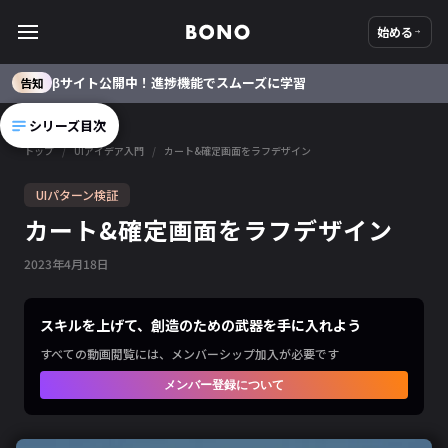
始める
βサイト公開中！進捗機能でスムーズに学習
告知
シリーズ目次
トップ
/
UIアイデア入門
/
カート&確定画面をラフデザイン
UIパターン検証
カート&確定画面をラフデザイン
2023
年
4
月
18
日
スキルを上げて、創造のための武器を手に入れよう
すべての動画閲覧には、メンバーシップ加入が必要です
メンバー登録について