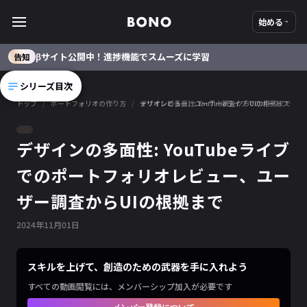
始める
βサイト公開中！進捗機能でスムーズに学習
告知
シリーズ目次
トップ
/
ポートフォリオの作り方
/
デザインの多面性: YouTubeライブでのポートフォリオレビュー、ユーザー調査からUIの根拠まで
デザインの多面性: YouTubeライブ
でのポートフォリオレビュー、ユー
ザー調査からUIの根拠まで
2024
年
11
月
01
日
スキルを上げて、創造のための武器を手に入れよう
すべての動画閲覧には、メンバーシップ加入が必要です