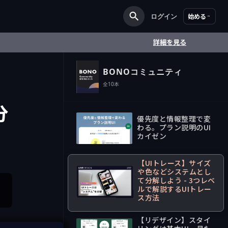
ログイン
始める
詳細を見る
BONOコミュニティ
全
10
本
分
優先度と情報整理で変
わる。プラン説明のUI
法
カイゼン
54:48
【UIトレース】サイズ
や色などシステムとし
て分解しよう - 3つレベ
ルで解説するUIトレー
54:15
ス方法
【リデザイン】スタイ