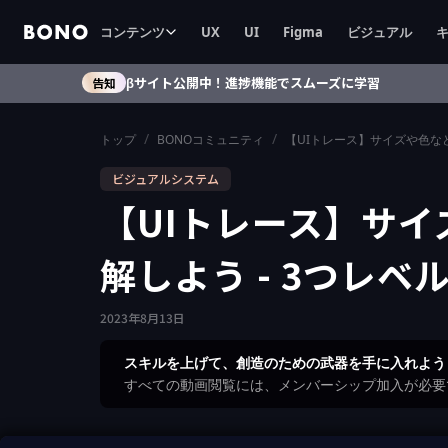
コンテンツ
UX
UI
Figma
ビジュアル
βサイト公開中！進捗機能でスムーズに学習
告知
/
/
トップ
BONOコミュニティ
【UIトレース】サイズや色な
ビジュアルシステム
【UIトレース】サ
解しよう - 3つレ
2023
年
8
月
13
日
スキルを上げて、創造のための武器を手に入れよう
すべての動画閲覧には、メンバーシップ加入が必要