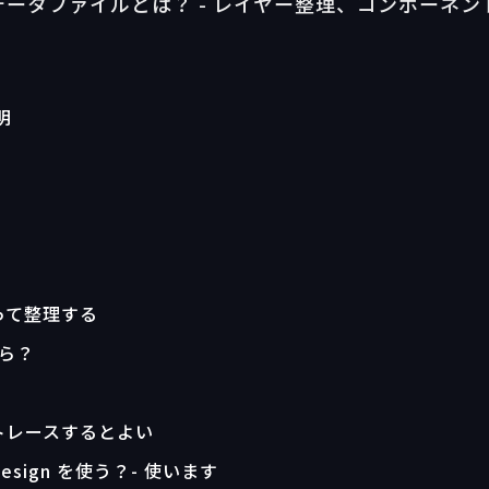
いデータファイルとは？ - レイヤー整理、コンポーネン
明
測って整理する
たら？
でトレースするとよい
 Design を使う？- 使います