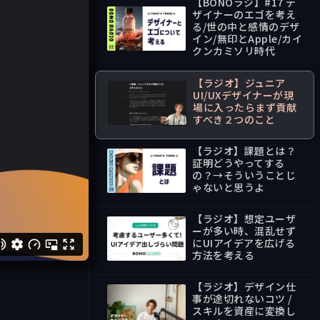
【BONOラジ】#17 デ
ザイナーのエゴを考え
る/世の中と感情のデザ
イン/無印とApple/カイ
1:09:37
クンカミソリ時代
【ラジオ】ジュニア
UI/UXデザイナーが現
場に入ったらまず貢献
すべき２つのこと
35:17
【ラジオ】課題とは？
証明どうやってする
の？→そういうことじ
ゃないと思うよ
26:51
【ラジオ】想定ユーザ
ーが多い時、混乱せず
にUIアイデアを広げる
方法を考える
19:14
【ラジオ】デザイン仕
事が途切れないコツ /
スキルを資産に変換し