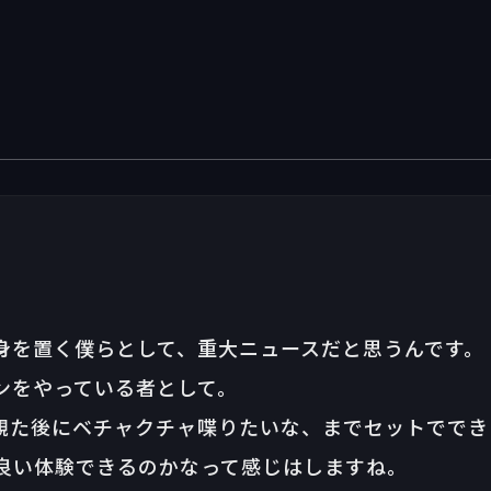
業に身を置く僕らとして、重大ニュースだと思うんです。
インをやっている者として。
映画観た後にベチャクチャ喋りたいな、までセットででき
良い体験できるのかなって感じはしますね。