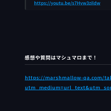
https://youtu.be/s7Hvw3zildw
感想や質問はマシュマロまで！
https://marshmallow-qa.com/ta
utm_medium=url_text&utm_sou