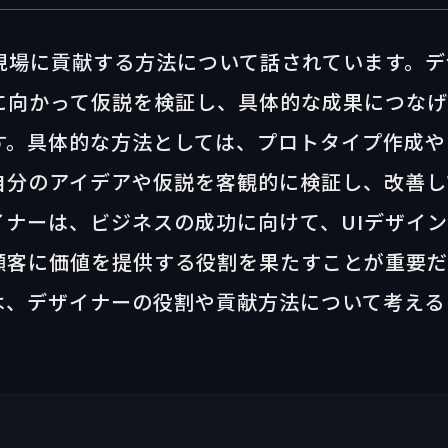
現場に貢献する方法について話されています。デ
に向かって仮説を検証し、具体的な成果につな
す。具体的な方法としては、プロトタイプ作成や
自分のアイデアや仮説を客観的に検証し、改善し
ナーは、ビジネスの成功に向けて、UIデザイ
顧客に価値を提供する役割を果たすことが重要
は、デザイナーの役割や貢献方法について考える