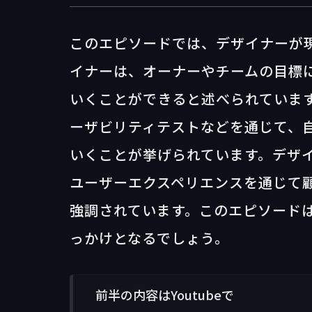
このエピソードでは、デザイナーが
イナーは、オーナーやチームの目標
いくことができると述べられていま
ーザビリティテストなどを通じて、
いくことが挙げられています。デザイ
ユーザーエクスペリエンスを通じて
強調されています。このエピソード
っかけとなるでしょう。
前半の内容はYoutubeで