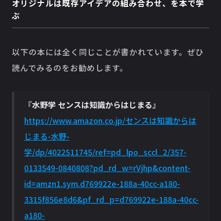
オリジナルは既存アイデアの組み合わせ、を本で学
ぶ
以下の本には全く同じことが書かれています。ぜひ
読んでみるのをお勧めします。
『
水野学 センスは知識からはじまる
』
https://www.amazon.co.jp/センスは知識からは
じまる-水野-
学/dp/4022511745/ref=pd_lpo_sccl_2/357-
0133549-0840808?pd_rd_w=rVjhp&content-
id=amzn1.sym.d769922e-188a-40cc-a180-
3315f856e8d6&pf_rd_p=d769922e-188a-40cc-
a180-