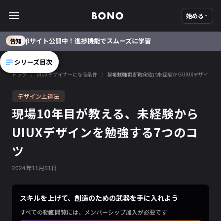
始める
βサイト公開中！進捗機能でスムーズに学習
告知
シリーズ目次
トップ
/
UIUXデザイナーになる条件
/
現場10年目が教える、未経験からUIUXデザインを勉強する7つのコツ
デザイン上達法
現場10年目が教える、未経験から
UIUXデザインを勉強する7つのコ
ツ
2024
年
11
月
01
日
スキルを上げて、創造のための武器を手に入れよう
すべての動画閲覧には、メンバーシップ加入が必要です