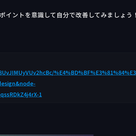
メポイントを意識して自分で改善してみましょう
09Kols8UvJIMUyVUv2hcBc/%E4%BD%BF%E3%81%
esign&node-
qssRDkZ4j4rX-1