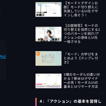
【モード×デザインお
題】モード切り替えに
！
失敗しているUIをデザ
インし直そう！
09:52
【お題解答】モードの
切り替えを自然にする2
つのパターンを紹介/ア
クションの意味とUIを
35:47
一致させる
「モード」の学びをま
84%E3%82%84%E3%81%99%E3%81%84UI%E3%81%A
とめよう【テンプレ付
き】
Text
3種のモーダルの違い分
かる？新米UIデザイナ
ー必見！モーダルUIの
基本とUIリサーチ方法
18:59
4 : 『アクション』の基本を習得し