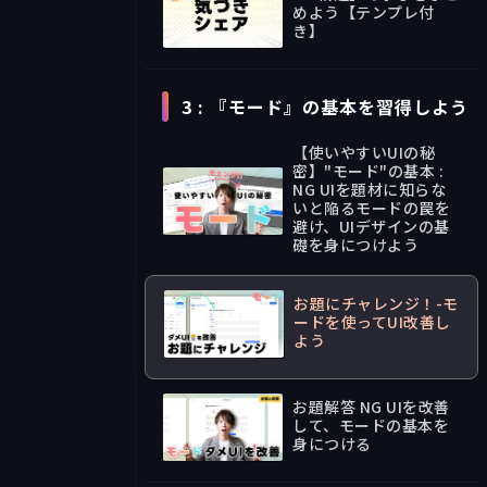
めよう【テンプレ付
き】
Text
3 : 『モード』の基本を習得しよう
【使いやすいUIの秘
密】"モード"の基本 :
NG UIを題材に知らな
いと陥るモードの罠を
避け、UIデザインの基
29:39
礎を身につけよう
お題にチャレンジ！-モ
ードを使ってUI改善し
よう
お題
お題解答 NG UIを改善
して、モードの基本を
身につける
33:59