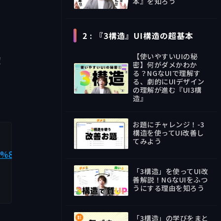
本』を知ろう
34:13
2 : 『3構造』UI構造の超基本
【使いやすいUIの秘
！
密】何がダメかわか
る？NGなUIで理解す
る、劇的にUIデザイン
の理解が進む『UI3構
38:40
造』
お題にチャレンジ！-3
構造を使ってUI改善し
てみよう
お題
84%E3%82%84%E3%81%99%E3%81%84UI%E3%81%A
「3構造」を使ってUI改
善解説！NGなUIをふつ
うにする理由を知ろう
39:22
「3構造」の学びをまと