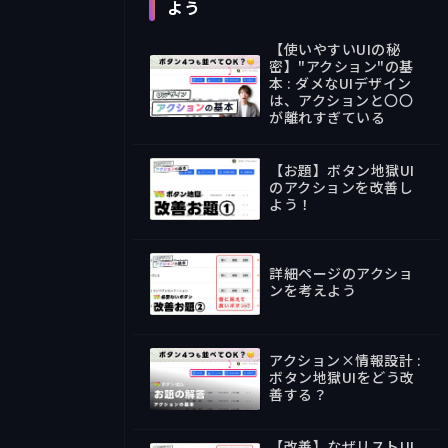
よう
【使いやすいUIの秘
密】"アクション"の基
本 : ダメなUIデザイン
は、アクションと〇〇
34:43
が離れすぎている
【お題】ボタン地獄UI
のアクションを改善し
よう！
お題
詳細ページのアクショ
ンを考えよう
09:08
アクション×情報設計 :
ボタン地獄UIをどう改
善する？
32:15
【改善】なぜリストUI