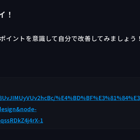
イ！
メポイントを意識して自分で改善してみましょう
09Kols8UvJIMUyVUv2hcBc/%E4%BD%BF%E3%81%
esign&node-
qssRDkZ4j4rX-1