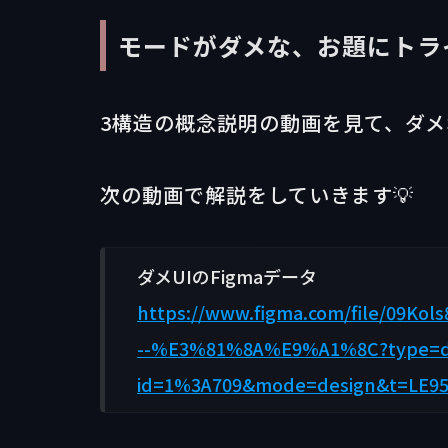
モードがダメな、お題にトラ
3構造の概念説明の動画を見て、ダ
次の動画で解説をしていきます💡
ダメUIのFigmaデータ
https://www.figma.com/file/
--%E3%81%8A%E9%A1%8C?type=d
id=1%3A709&mode=design&t=LE95