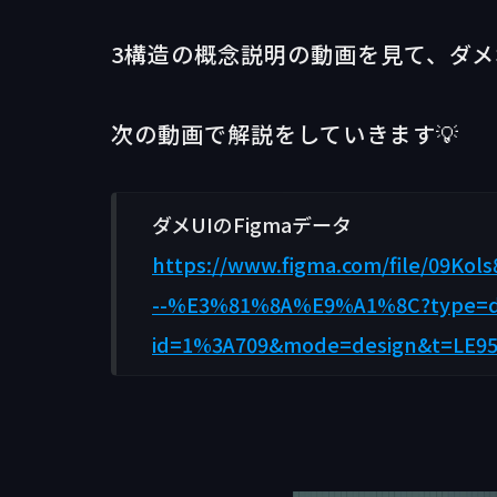
3構造の概念説明の動画を見て、ダ
次の動画で解説をしていきます💡
ダメUIのFigmaデータ
https://www.figma.com/file/
--%E3%81%8A%E9%A1%8C?type=d
id=1%3A709&mode=design&t=LE95