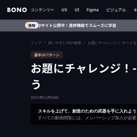
コンテンツ
UX
UI
Figma
ビジュアル
βサイト公開中！進捗機能でスムーズに学習
告知
/
/
トップ
使いやすいUIの秘密
お題にチャレンジ！-モードを
基本UIパターン
お題にチャレンジ！-
う
2023
年
11
月
08
日
スキルを上げて、創造のための武器を手に入れよう
すべての動画閲覧には、メンバーシップ加入が必要