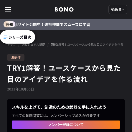
始める
βサイト公開中！進捗機能でスムーズに学習
告知
シリーズ目次
トップ
/
UIビジュアル基礎
/
TRY1解答！ユースケースから見た目のアイデアを作る流れ
UI要件
TRY1解答！ユースケースから見た
目のアイデアを作る流れ
2023
年
10
月
05
日
スキルを上げて、創造のための武器を手に入れよう
すべての動画閲覧には、メンバーシップ加入が必要です
メンバー登録について