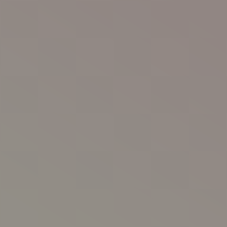
進め方
概要
1-2ヶ月
進め方を見る
た時の目安の計算をしています。自分で
て取り組みましょう
計画を立てて進めよう
コースの目標