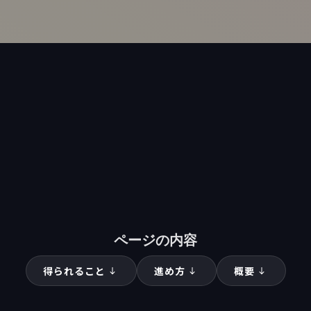
コースを通してFigmaの使い方と
UI/UXデザインのスキルを拡大し
の最後には
「連絡帳アプリ」をデザ
す。UI/UXデザインの世界への最
にぜひ参加してみてください。
ページの内容
得られること
進め方
概要