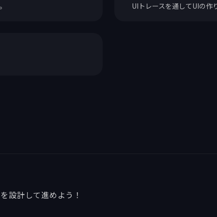
。
UIトレースを通してUIの
りを設計して進めよう！