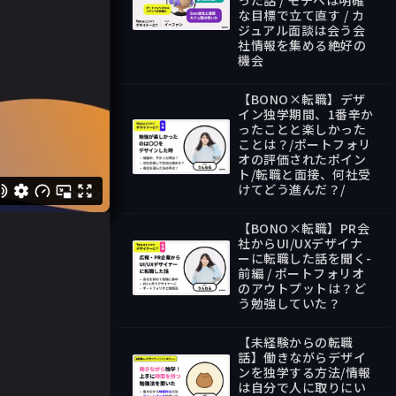
った話 / モチベは明確
な目標で立て直す / カ
38:40
ジュアル面談は会う会
社情報を集める絶好の
機会
【BONO×転職】デザ
イン独学期間、1番辛か
ったことと楽しかった
ことは？/ポートフォリ
オの評価されたポイン
20:43
ト/転職と面接、何社受
けてどう進んだ？/
【BONO×転職】PR会
社からUI/UXデザイナ
ーに転職した話を聞く-
前編 / ポートフォリオ
のアウトプットは？ど
20:29
う勉強していた？
【未経験からの転職
話】働きながらデザイ
ンを独学する方法/情報
は自分で人に取りにい