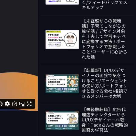
く/フィードバックでス
39:39
キルアップ
【未経験からの転職
話】子育てしながらの
独学話 / デザイン対象
を工夫して学習モチベ
に変換する方法 / ポー
トフォリオで意識した
35:30
こと/ユーザーに心折ら
れた話
【転職話】UI/UXデザ
イナーの面接で気をつ
けること/エージェント
の使い方/ポートフォリ
オと受ける会社/相談で
37:13
きるメンバーは大切
【未経験転職】広告代
理店ディレクターから
UI/UXデザイナーへ転
身：Tadaさんの戦略的
43:42
無職の学習法