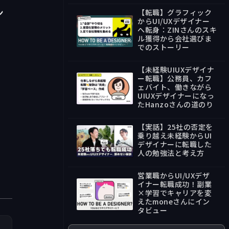
ン
【転職】グラフィック
からUI/UXデザイナー
へ転身：ZINさんのスキ
ル獲得から会社選びま
47:57
でのストーリー
【未経験UIUXデザイナ
ー転職】公務員、カフ
ェバイト、働きながら
UIUXデザイナーになっ
34:44
たHanzoさんの道のり
【実話】25社の否定を
乗り越え未経験からUI
デザイナーに転職した
人の勉強法と考え方
30:29
営業職からUI/UXデザ
イナー転職成功！副業
×学習でキャリアを変
えたmoneさんにイン
39:12
タビュー