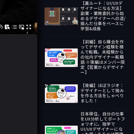
【裏ルート：UI/UXデ
ザイナーになる方法】
副業・業務委託から始
めるデザイナーへの道/
掴んだ仕事をベースに
43:34
学習&成長
【前編】自ら機会を作
ってデザイン経験を積
んで転職。未経験から
の社内デザイナー転職
話 ※後編はメンバー限
24:49
定【営業からデザイナ
ー】
【後編】ほぼラジオ：
デザイナーとして強み
を作る方法をしゃべり
ました！
27:21
日本移住、自分の仕事
をUX分析してポートフ
ォリオに。独学で
UI/UXデザイナーにな