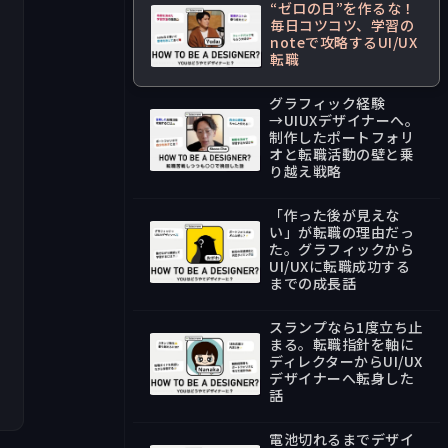
“ゼロの日”を作るな！
毎日コツコツ、学習の
noteで攻略するUI/UX
転職
34:17
グラフィック経験
→UIUXデザイナーへ。
制作したポートフォリ
オと転職活動の壁と乗
36:38
り越え戦略
「作った後が見えな
い」が転職の理由だっ
た。グラフィックから
UI/UXに転職成功する
34:25
までの成長話
スランプなら1度立ち止
まる。転職指針を軸に
ディレクターからUI/UX
デザイナーへ転身した
41:40
話
電池切れるまでデザイ