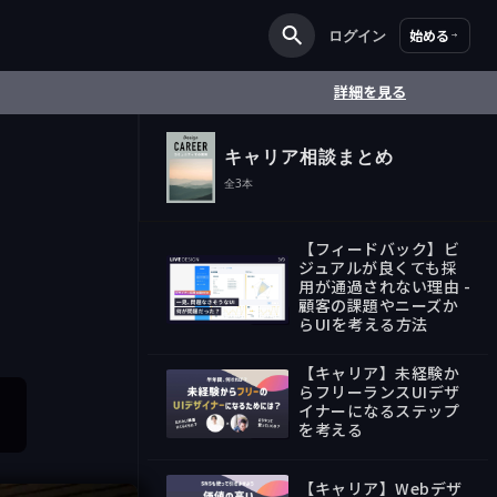
ログイン
始める
詳細を見る
キャリア相談まとめ
全
3
本
【フィードバック】ビ
ジュアルが良くても採
用が通過されない理由 -
顧客の課題やニーズか
00:00
らUIを考える方法
【キャリア】未経験か
らフリーランスUIデザ
イナーになるステップ
を考える
51:22
【キャリア】Webデザ