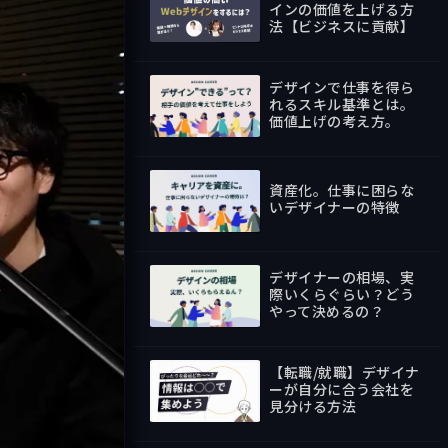
インの価値を上げる方
法【ビジネスに貢献】
1:05:52
デザインで仕事を得ら
れるスキル基準とは。
価値上げの考え方。
24:24
資産化。仕事に困らな
いデザイナーの特徴
25:29
デザイナーの相場、実
際いくらぐらい？どう
やって決めるの？
13:07
【転職/就職】デザイナ
ーが自分に合う会社を
見分ける方法
22:38