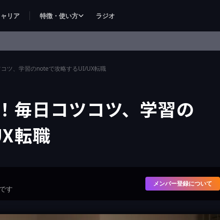
キャリア
特徴・使い方
ラジオ
コツ、学習のnoteで攻略するUI/UX転職
な！毎日コツコツ、学習の
UX転職
メンバー登録について
です