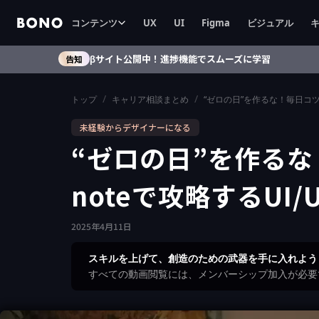
コンテンツ
UX
UI
Figma
ビジュアル
βサイト公開中！進捗機能でスムーズに学習
告知
/
/
トップ
キャリア相談まとめ
“ゼロの日”を作るな！毎日コツ
未経験からデザイナーになる
“ゼロの日”を作る
noteで攻略するUI/
2025
年
4
月
11
日
スキルを上げて、創造のための武器を手に入れよう
すべての動画閲覧には、メンバーシップ加入が必要