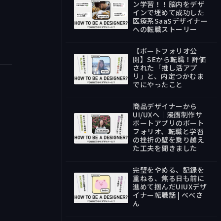
ン学習！！脳内をデザ
インで埋めて成功した
医療系SaaSデザイナー
39:18
への転職ストーリー
【ポートフォリオ公
開】SEから転職！評価
された「推し活アプ
リ」と、内定つかむま
31:34
でにやったこと
商品デザイナーから
UI/UXへ｜漫画制作サ
ポートアプリのポート
フォリオ、転職と学習
の挫折の壁を乗り越え
44:18
た工夫を聞きました
完璧をやめる、記録を
重ねる、焦る日も前に
進めて掴んだUIUXデザ
イナー転職話 | べべさ
40:08
ん