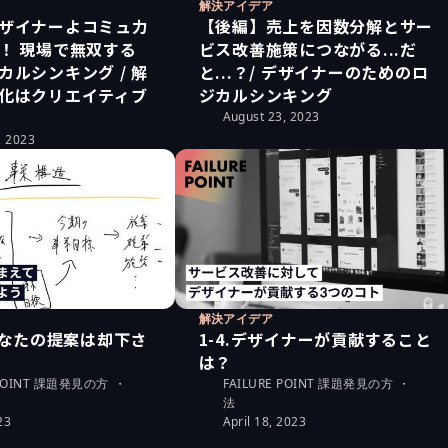
解決アイデア
ザイナーよコミュ力
【後編】売上を因数分解とサー
！ 現場で無双する
ビス改善施策につながる...だ
カルシンキング / 解
と...？/ デザイナーのためのロ
化はクリエイティブ
ジカルシンキング
August 23, 2023
, 2023
解決アイデア
ぜあなたの提案は却下さ
1-4.デザイナーが貢献すること
は？
 POINT 課題発見の方
・
FAILURE POINT 課題発見の方
・
法
23
April 18, 2023