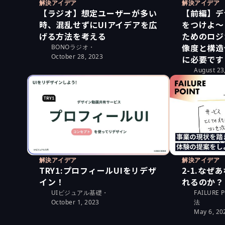
解決アイデア
解決アイデア
【ラジオ】想定ユーザーが多い
【前編】デ
時、混乱せずにUIアイデアを広
をつけよ〜
げる方法を考える
ためのロジ
像度と構造
BONOラジオ
・
October 28, 2023
に必要です
August 23
解決アイデア
解決アイデア
2-1.な
TRY1:プロフィールUIをリデザ
れるのか？
イン！
FAILURE
UIビジュアル基礎
・
法
October 1, 2023
May 6, 20