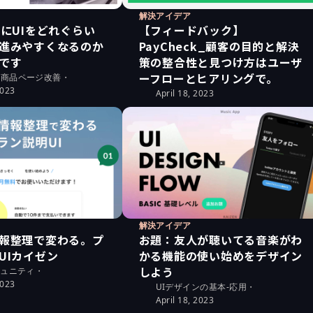
解決アイデア
めにUIをどれぐらい
【フィードバック】
進みやすくなるのか
PayCheck_顧客の目的と解決
です
策の整合性と見つけ方はユーザ
ーフローとヒアリングで。
の商品ページ改善
・
2023
April 18, 2023
解決アイデア
報整理で変わる。プ
お題：友人が聴いてる音楽がわ
UIカイゼン
かる機能の使い始めをデザイン
しよう
ミュニティ
・
2023
UIデザインの基本-応用
・
April 18, 2023