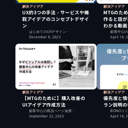
解決アイデア
解決アイデア
UX的3つの手法 - サービスや機
MTGのた
能アイデアのコンセプトデザイ
作ると話が
ン
わかる動画
はじめてのUXデザイン
・
顧客中心
December 8, 2023
April 18, 
解決アイデア
解決アイデア
【MTGのために】購入改善の
優先度と情
UIアイデア作成方法
ラン説明の
顧客中心の商品ページ改善
・
BONOコ
September 22, 2023
April 18, 