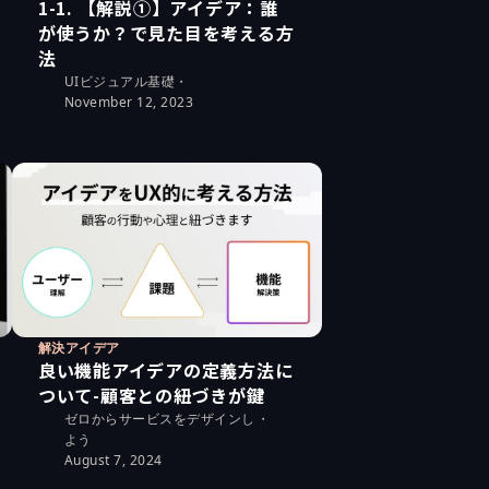
1-1. 【解説①】アイデア：誰
が使うか？で見た目を考える方
法
UIビジュアル基礎
・
November 12, 2023
解決アイデア
良い機能アイデアの定義方法に
ついて-顧客との紐づきが鍵
ゼロからサービスをデザインし
・
よう
August 7, 2024