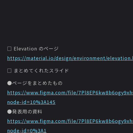
□ Elevation のページ
https://material.io/design/environment/elevation
□ まとめてくれたスライド
●ページをまとめたもの
https://www.figma.com/file/7Pl8EP6kw8b6ogy9xh
node-id=10%3A145
●発表用の資料
https://www.figma.com/file/7Pl8EP6kw8b6ogy9xh
node-id=0%3A1