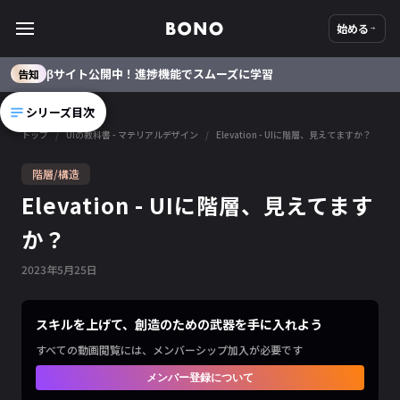
始める
βサイト公開中！進捗機能でスムーズに学習
告知
シリーズ目次
トップ
/
UIの教科書 - マテリアルデザイン
/
Elevation - UIに階層、見えてますか？
階層/構造
Elevation - UIに階層、見えてます
か？
2023
年
5
月
25
日
スキルを上げて、創造のための武器を手に入れよう
すべての動画閲覧には、メンバーシップ加入が必要です
メンバー登録について