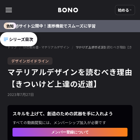
始める
βサイト公開中！進捗機能でスムーズに学習
告知
シリーズ目次
トップ
/
UIの教科書 - マテリアルデザイン
/
マテリアルデザインを読むべき理由【きついけど上達の近道】
デザインガイドライン
マテリアルデザインを読むべき理由
【きついけど上達の近道】
2023
年
7
月
27
日
スキルを上げて、創造のための武器を手に入れよう
すべての動画閲覧には、メンバーシップ加入が必要です
メンバー登録について