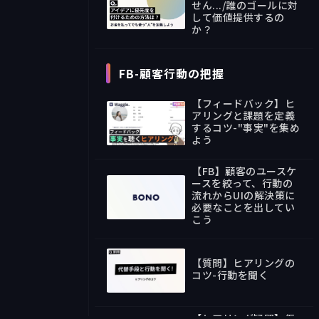
せん.../誰のゴールに対
して価値提供するの
11:43
か？
FB-顧客行動の把握
【フィードバック】ヒ
アリングと課題を定義
するコツ-"事実"を集め
よう
07:38
【FB】顧客のユースケ
ースを絞って、行動の
流れからUIの解決策に
必要なことを出してい
24:56
こう
【質問】ヒアリングの
コツ-行動を聞く
05:47
【ヒアリング疑問】仮