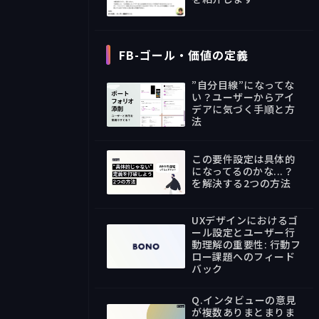
07:56
FB-ゴール・価値の定義
”自分目線”になってな
い？ユーザーからアイ
デアに気づく手順と方
法
18:00
この要件設定は具体的
になってるのかな...？
を解決する2つの方法
09:06
UXデザインにおけるゴ
ール設定とユーザー行
動理解の重要性: 行動フ
ロー課題へのフィード
22:35
バック
Q.インタビューの意見
が複数ありまとまりま