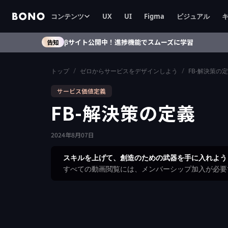
コンテンツ
UX
UI
Figma
ビジュアル
βサイト公開中！進捗機能でスムーズに学習
告知
/
/
トップ
ゼロからサービスをデザインしよう
FB-解決策の
サービス価値定義
FB-解決策の定義
2024
年
8
月
07
日
スキルを上げて、創造のための武器を手に入れよう
すべての動画閲覧には、メンバーシップ加入が必要