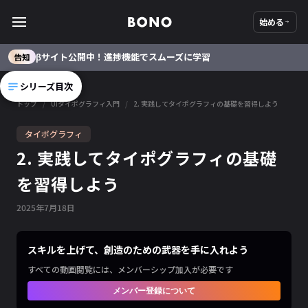
始める
βサイト公開中！進捗機能でスムーズに学習
告知
シリーズ目次
トップ
/
UIタイポグラフィ入門
/
2. 実践してタイポグラフィの基礎を習得しよう
タイポグラフィ
2. 実践してタイポグラフィの基礎
を習得しよう
2025
年
7
月
18
日
スキルを上げて、創造のための武器を手に入れよう
すべての動画閲覧には、メンバーシップ加入が必要です
メンバー登録について