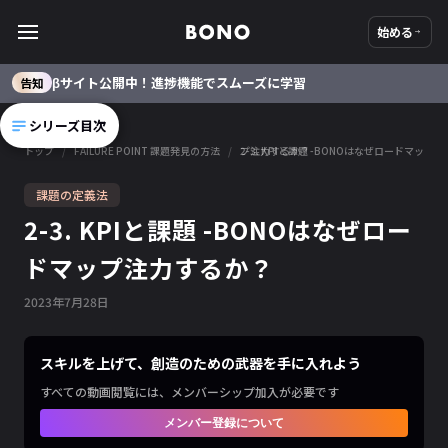
始める
βサイト公開中！進捗機能でスムーズに学習
告知
シリーズ目次
トップ
/
FAILURE POINT 課題発見の方法
/
2-3. KPIと課題 -BONOはなぜロードマップ注力するか？
課題の定義法
2-3. KPIと課題 -BONOはなぜロー
ドマップ注力するか？
2023
年
7
月
28
日
スキルを上げて、創造のための武器を手に入れよう
すべての動画閲覧には、メンバーシップ加入が必要です
メンバー登録について