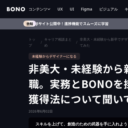
コンテンツ
UX
UI
Figma
ビジュアル
βサイト公開中！進捗機能でスムーズに学習
告知
トッ
キャリア相談まと
非美大・未経験から新卒でデザ
/
/
プ
め
てみた
未経験からデザイナーになる
非美大・未経験から
職。実務とBONO
獲得法について聞い
2026
年
6
月
02
日
スキルを上げて、創造のための武器を手に入れよう