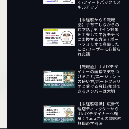
く/フィードバックでス
39:39
キルアップ
【未経験からの転職
話】子育てしながらの
独学話 / デザイン対象
を工夫して学習モチベ
に変換する方法 / ポー
トフォリオで意識した
35:30
こと/ユーザーに心折ら
れた話
【転職話】UI/UXデザ
イナーの面接で気をつ
けること/エージェント
の使い方/ポートフォリ
オと受ける会社/相談で
37:13
きるメンバーは大切
【未経験転職】広告代
理店ディレクターから
UI/UXデザイナーへ転
身：Tadaさんの戦略的
43:42
無職の学習法