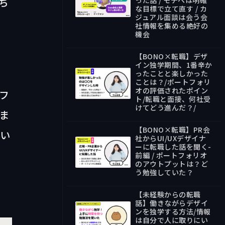
ち
った話 / モチベは明確
な目標で立て直す / カ
38:40
ジュアル面談は会う会
社情報を集める絶好の
機会
【BONO×転職】デザ
イン独学期間、1番辛か
ったことと楽しかった
ことは？/ポートフォリ
オの評価されたポイン
フ
20:43
ト/転職と面接、何社受
けてどう進んだ？/
ま
【BONO×転職】PR会
つい
社からUI/UXデザイナ
ーに転職した話を聞く-
前編 / ポートフォリオ
のアウトプットは？ど
20:29
う勉強していた？
【未経験からの転職
話】働きながらデザイ
ンを独学する方法/情報
は自分で人に取りにい