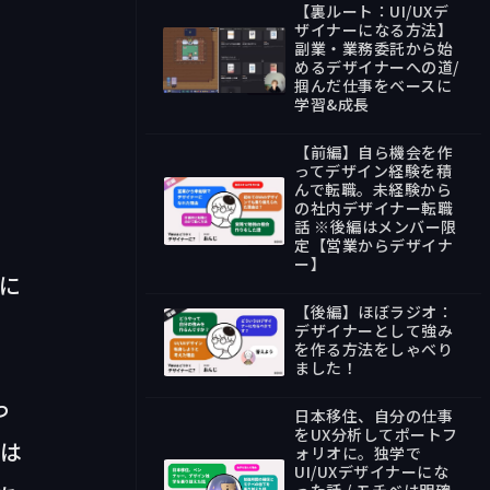
【裏ルート：UI/UXデ
ザイナーになる方法】
副業・業務委託から始
めるデザイナーへの道/
掴んだ仕事をベースに
43:34
学習&成長
【前編】自ら機会を作
ってデザイン経験を積
んで転職。未経験から
の社内デザイナー転職
話 ※後編はメンバー限
24:49
定【営業からデザイナ
ー】
Xに
【後編】ほぼラジオ：
デザイナーとして強み
を作る方法をしゃべり
ました！
27:21
っ
日本移住、自分の仕事
をUX分析してポートフ
のは
ォリオに。独学で
UI/UXデザイナーにな