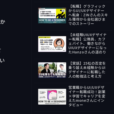
【転職】グラフィック
からUI/UXデザイナー
へ転身：ZINさんのスキ
ル獲得から会社選びま
こか
47:57
でのストーリー
【未経験UIUXデザイナ
ー転職】公務員、カフ
ェバイト、働きながら
UIUXデザイナーになっ
言
34:44
たHanzoさんの道のり
い
【実話】25社の否定を
乗り越え未経験からUI
デザイナーに転職した
人の勉強法と考え方
30:29
営業職からUI/UXデザ
イナー転職成功！副業
×学習でキャリアを変
えたmoneさんにイン
39:12
タビュー