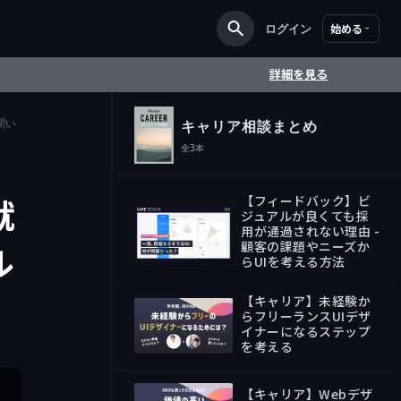
ログイン
始める
詳細を見る
聞い
キャリア相談まとめ
全
3
本
就
【フィードバック】ビ
ジュアルが良くても採
用が通過されない理由 -
顧客の課題やニーズか
ル
00:00
らUIを考える方法
【キャリア】未経験か
らフリーランスUIデザ
イナーになるステップ
を考える
51:22
【キャリア】Webデザ