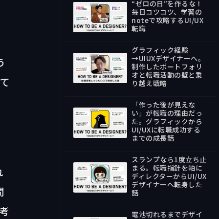
“ゼロの日”を作るな！
毎日コツコツ、学習の
noteで攻略するUI/UX
転職
34:17
グラフィック経験
→UIUXデザイナーへ。
う
制作したポートフォリ
オと転職活動の壁と乗
して
36:38
り越え戦略
「作った後が見えな
い」が転職の理由だっ
た。グラフィックから
UI/UXに転職成功する
34:25
までの成長話
スランプなら1度立ち止
まる。転職指針を軸に
れ
ディレクターからUI/UX
デザイナーへ転身した
間
41:40
話
考
電池切れるまでデザイ