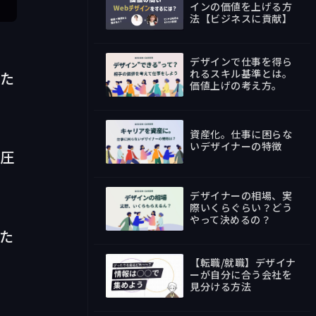
インの価値を上げる方
法【ビジネスに貢献】
1:05:52
デザインで仕事を得ら
れるスキル基準とは。
した
価値上げの考え方。
24:24
資産化。仕事に困らな
いデザイナーの特徴
て圧
25:29
デザイナーの相場、実
際いくらぐらい？どう
やって決めるの？
13:07
た
【転職/就職】デザイナ
ーが自分に合う会社を
見分ける方法
22:38