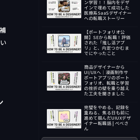
ン学習！！脳内をデザ
インで埋めて成功した
医療系SaaSデザイナー
39:18
への転職ストーリー
補
【ポートフォリオ公
開】SEから転職！評価
てい
された「推し活アプ
リ」と、内定つかむま
31:34
でにやったこと
商品デザイナーから
UI/UXへ｜漫画制作サ
ポートアプリのポート
フォリオ、転職と学習
の挫折の壁を乗り越え
44:18
た工夫を聞きました
ン
完璧をやめる、記録を
重ねる、焦る日も前に
進めて掴んだUIUXデザ
イナー転職話 | べべさ
40:08
ん