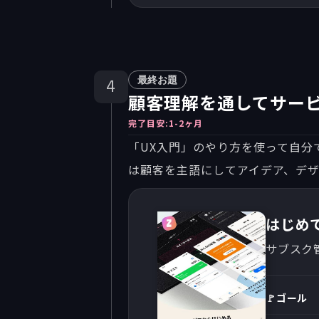
最終お題
4
顧客理解を通してサー
完了目安:
1-2ヶ月
「UX入門」のやり方を使って自分
は顧客を主語にしてアイデア、デ
はじめ
サブスク
🚩ゴール