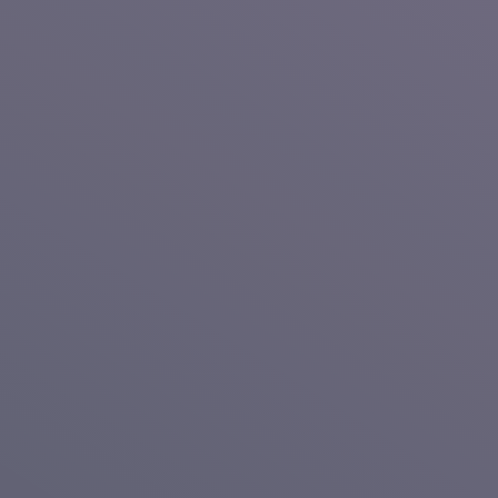
完了目
1日2-3時間を継続して行え
目標を立て