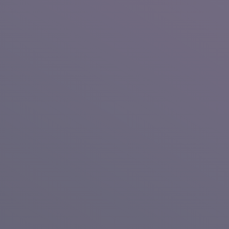
5,800~
￥
料金
メンバーになってはじ
2ヶ月
安
メンバーシップについてはこちら
た時の目安の計算をしています。自分で
進め方
概要
て取り組みましょう
進め方を見る
計画を立てて進めよう
コースの目標