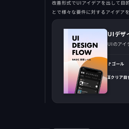
改善形式でUIアイデアを出して目
とで様々な要件に対するアイデア
UIデ
UIのア
🚩ゴール
⏳クリア目