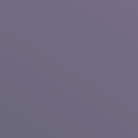
/月
める