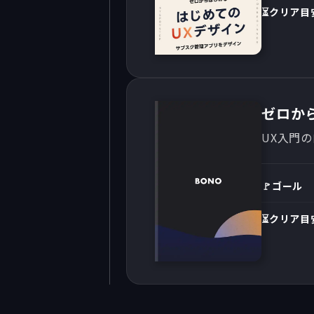
⏳クリア目
ゼロか
UX入門
🚩ゴール
⏳クリア目